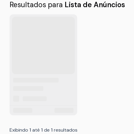
Resultados para
Lista de Anúncios
Imagem do anúncio está carregando
Ícone de favorito está carrega
Título do anúncio está carregando
Descrição do anúncio está carregando
Localização do anúncio está carregando
Preço do anúncio está carregando
Data do anúncio está carregando
Exibindo
1
até
1
de
1
resultados