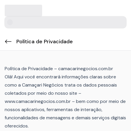
Carregando conteúdo, por favor, aguarde...
Carregando logotipo...
Carregando barra de pesquisa...
Carregando ícone de pesquisa...
Política de Privacidade
Voltar
Política de Privacidade – camacarinegocios.com.br
Olá! Aqui você encontrará informações claras sobre
como a Camaçari Negócios trata os dados pessoais
coletados por meio do nosso site –
www.camacarinegocios.com.br – bem como por meio de
nossos aplicativos, ferramentas de interação,
funcionalidades de mensagens e demais serviços digitais
oferecidos.