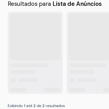
Resultados para
Lista de Anúncios
Imagem do anúncio está carregando
Imagem do anúncio es
Ícone de favorito está carrega
Título do anúncio está carregando
Título do anúncio est
Descrição do anúncio está carregando
Descrição do anúncio
Localização do anúncio está carregando
Localização do anúnc
Preço do anúncio está carregando
Data do anúncio está carregando
Preço do anúncio est
Dat
Exibindo
1
até
2
de
2
resultados